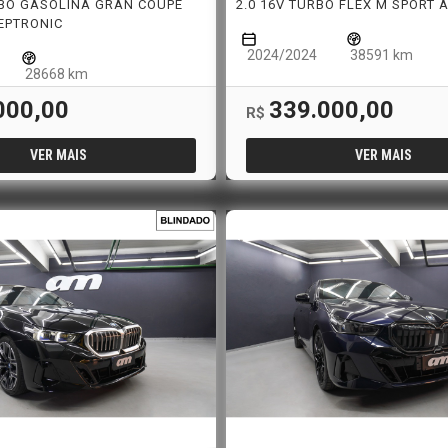
RBO GASOLINA GRAN COUPE
2.0 16V TURBO FLEX M SPORT
EPTRONIC
2024/2024
38591 km
28668 km
000,00
339.000,00
R$
VER MAIS
VER MAIS