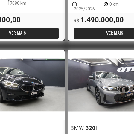
17080 km
0 km
2025/2026
000,00
1.490.000,00
R$
VER MAIS
VER MAIS
I
BMW
320I