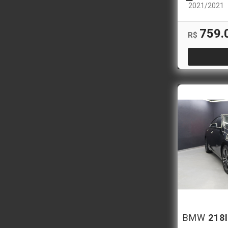
2021/2021
759.
R$
BMW
218