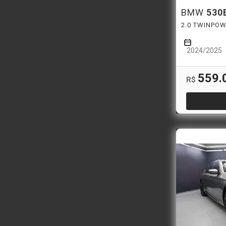
BMW
530
2.0 TWINPO
2024/2025
559.
R$