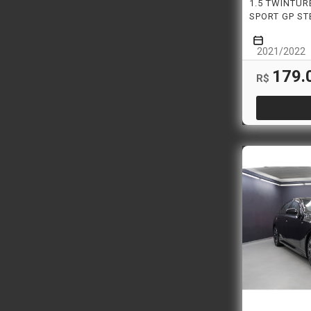
1.5 TWINTU
SPORT GP ST
2021/2022
179.
R$