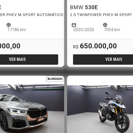
E
BMW
530E
WER PHEV M SPORT AUTOMÁTICO
2.0 TWINPOWER PHEV M SPOR
17186 km
2025/2026
7054 km
000,00
650.000,00
R$
VER MAIS
VER MAIS