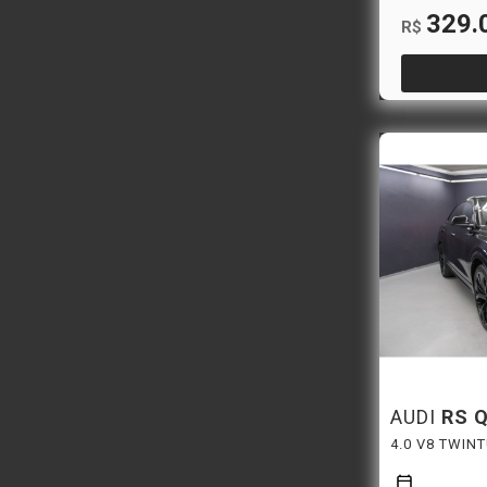
329.
R$
AUDI
RS 
4.0 V8 TWIN