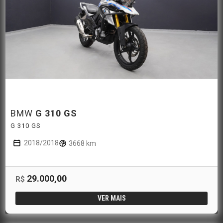
BMW
G 310 GS
G 310 GS
2018/2018
3668 km
29.000,00
R$
VER MAIS