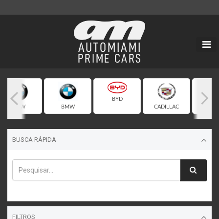
BYD
BMW
BMW
CADILLAC
CHEVR
BUSCA RÁPIDA
FILTROS