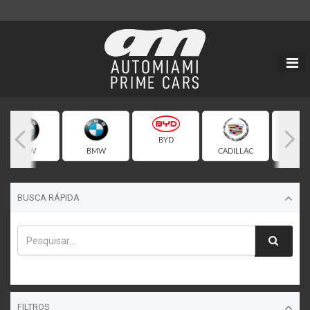
BYD
BMW
BMW
CADILLAC
CHEVR
BUSCA RÁPIDA
FILTROS