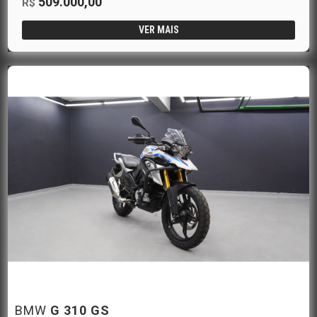
509.000,00
R$
VER MAIS
BMW
G 310 GS